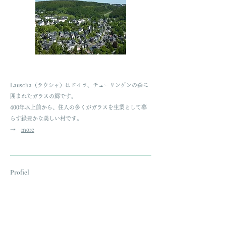
Lauscha（ラウシャ）はドイツ、チューリンゲンの森に
囲まれたガラスの郷です。
400年以上前から、住人の多くがガラスを生業として暮
らす緑豊かな美しい村です。
→
more
Profiel
藤田 素子
1980年長野県出身