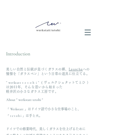
Introduction
美しい
自然と伝統が息づくガラスの郷、
Lauscha
へ
の
憧憬を「ガラスペン」という日常の道具に仕立てる。
” werksatt t e t o h i ”
( ヴェルクシュタットてとひ ）
は2011年、そんな思いから始まった
軽井沢の小さなガラス工房です。
About " werkstatt tetohi "
『 Werkstatt 』
はドイツ語で小さな仕事場のこと、
『 t
e
t
o
h
i 』
は手と火。
ドイツでの修業時代、美しくガラスを仕上げるために